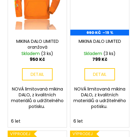
990 KČ
–19 %
MIKINA DALO LIMITED
MIKINA DALO LIMITED
oranžová
Skladem
(3 ks)
Skladem
(3 ks)
950 Kč
799 Kč
DETAIL
DETAIL
NOVÁ limitovaná mikina
NOVÁ limitovaná mikina
DALO, z kvalitních
DALO, z kvalitních
materiálů a udržitelného
materiálů a udržitelného
potisku.
potisku.
6 let
6 let
VÝPRODEJ
VÝPRODEJ