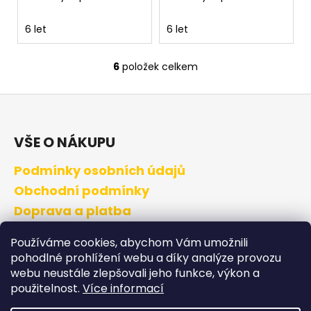
6 let
6 let
6
položek celkem
O
v
Z
l
á
á
d
p
VŠE O NÁKUPU
a
a
c
Podmínky osobních údajů
t
í
í
Obchodní podmínky
p
r
Doprava a platba
v
Výměna a vrácení zboží
k
Používáme cookies, abychom Vám umožnili
y
pohodlné prohlížení webu a díky analýze provozu
v
webu neustále zlepšovali jeho funkce, výkon a
DALOshop
ý
použitelnost.
Více informací
p
Kontakty