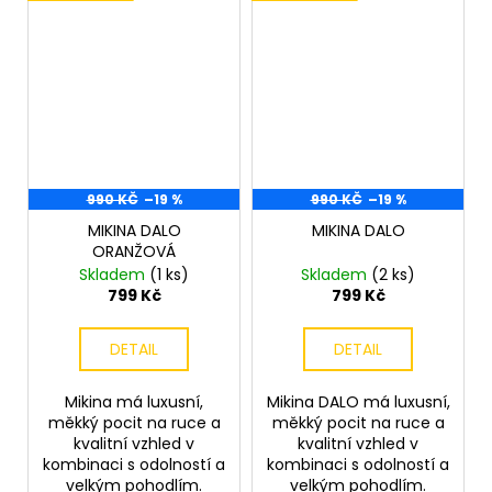
990 KČ
–19 %
990 KČ
–19 %
MIKINA DALO
MIKINA DALO
ORANŽOVÁ
Skladem
(1 ks)
Skladem
(2 ks)
799 Kč
799 Kč
DETAIL
DETAIL
Mikina má luxusní,
Mikina DALO má luxusní,
měkký pocit na ruce a
měkký pocit na ruce a
kvalitní vzhled v
kvalitní vzhled v
kombinaci s odolností a
kombinaci s odolností a
velkým pohodlím.
velkým pohodlím.