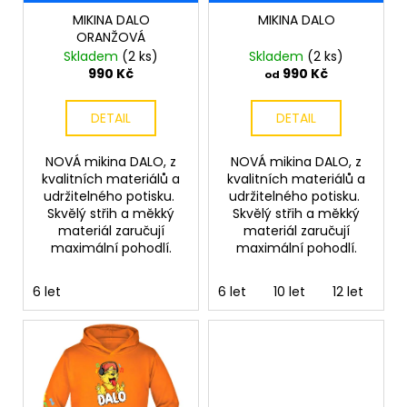
č
d
u
MIKINA DALO
MIKINA DALO
u
ORANŽOVÁ
j
k
Skladem
(2 ks)
Skladem
(2 ks)
e
t
990 Kč
990 Kč
od
m
ů
e
DETAIL
DETAIL
MIKINA
NOVÁ mikina DALO, z
NOVÁ mikina DALO, z
DALO
kvalitních materiálů a
kvalitních materiálů a
LIMITED
udržitelného potisku.
udržitelného potisku.
799
Skvělý střih a měkký
Skvělý střih a měkký
Kč
materiál zaručují
materiál zaručují
Původně:
maximální pohodlí.
maximální pohodlí.
990
Kč
6 let
6 let
10 let
12 let