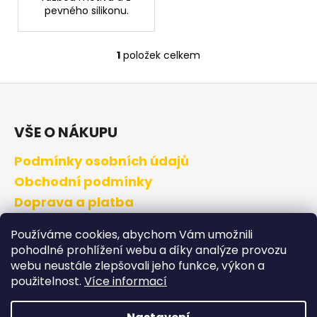
č
pevného silikonu.
u
j
e
1
položek celkem
O
m
v
e
Z
l
á
á
MIKINA
d
p
VŠE O NÁKUPU
DALO
a
a
990
c
Podmínky osobních údajů
t
Kč
í
Původně:
í
Obchodní podmínky
p
1
080
r
Doprava a platba
Kč
v
Výměna a vrácení zboží
k
Používáme cookies, abychom Vám umožnili
y
pohodlné prohlížení webu a díky analýze provozu
v
webu neustále zlepšovali jeho funkce, výkon a
DALOshop
ý
použitelnost.
Více informací
p
Kontakty
i