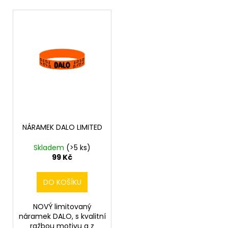
p
a
V
r
j
ý
o
í
p
d
t
i
u
?
s
k
p
t
r
ů
o
d
HLEDAT
NÁRAMEK DALO LIMITED
u
k
Skladem
(>5 ks)
t
99 Kč
D
ů
o
DO KOŠÍKU
p
o
r
NOVÝ limitovaný
u
náramek DALO, s kvalitní
ražbou motivu a z