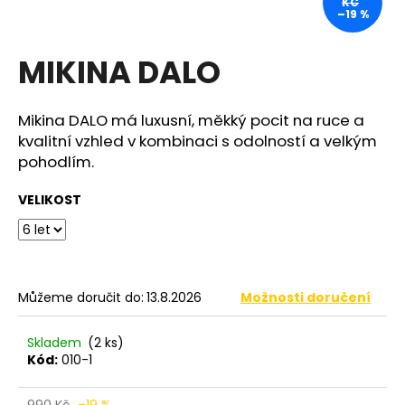
KČ
–19 %
a
j
MIKINA DALO
í
t
?
Mikina DALO má luxusní, měkký pocit na ruce a
kvalitní vzhled v kombinaci s odolností a velkým
pohodlím.
VELIKOST
HLEDAT
D
Můžeme doručit do:
13.8.2026
Možnosti doručení
o
p
Skladem
(2 ks)
o
Kód:
010-1
r
u
990 Kč
–19 %