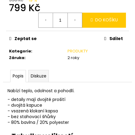
č
799 Kč
u
j
Měrná
e
DO KOŠÍKU
cena:
m
e
Zeptat se
Sdílet
Kategorie
:
PRODUKTY
NÁRAMEK
DALO
Záruka
:
2 roky
LIMITED
99
Kč
Popis
Diskuze
Nabízí teplo, odolnost a pohodlí.
- detaily mají dvojité prošití
- dvojitá kapuce
- vsazená klokaní kapsa
- bez stahovací šňůrky
- 80% bavlna / 20% polyester