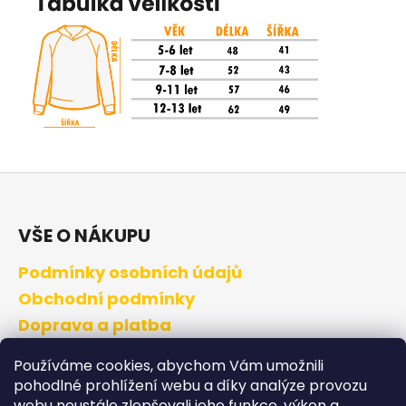
Z
á
p
VŠE O NÁKUPU
a
Podmínky osobních údajů
t
í
Obchodní podmínky
Doprava a platba
Výměna a vrácení zboží
Používáme cookies, abychom Vám umožnili
pohodlné prohlížení webu a díky analýze provozu
webu neustále zlepšovali jeho funkce, výkon a