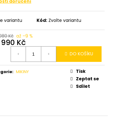
sti doručení
te variantu
Kód:
Zvolte variantu
 080 Kč
až –9 %
d
990 Kč
ná
DO KOŠÍKU
:
Tisk
gorie
:
MIKINY
Zeptat se
Sdílet