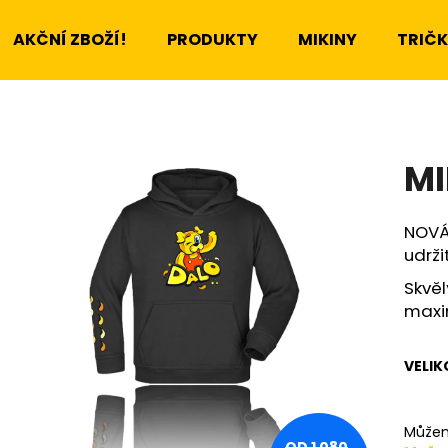
AKČNÍ ZBOŽÍ!
PRODUKTY
MIKINY
TRIČ
Co potřebujete najít?
MI
HLEDAT
NOVÁ 
udrži
Doporučujeme
Skvěl
maxi
VELIK
MIKINA DALO ORANŽOVÁ
MIKINA DALO LI
Můžem
OD 1 080