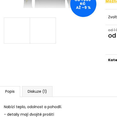
Možno
990 Kč
950 Kč
KČ
Původně:
1 090 Kč
AŽ –9 %
Zvol
od 1
o
Měr
cena
Kate
Popis
Diskuze (1)
Nabízí teplo, odolnost a pohodlí.
- detaily mají dvojité prošití