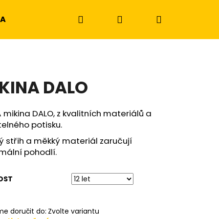
Hledat
Přihlášení
Nákupní
KA
NÁRAMKY
košík
KINA DALO
mikina DALO, z kvalitních materiálů a
telného potisku.
ý střih a měkký materiál zaručují
mální pohodlí.
OST
MITED ORANŽOVÁ
e doručit do:
Zvolte variantu